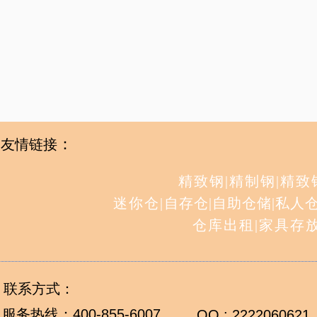
：
友情链接
精致钢
|
精制钢
|
精致
迷你仓
|
自存仓
|
自助仓储
|
私人
仓库出租
|
家具存
联系方式：
服务热线：
400-855-6007
QQ : 2222060621