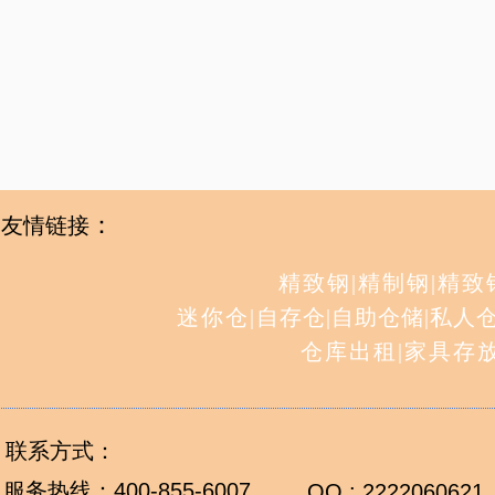
：
友情链接
精致钢
|
精制钢
|
精致
迷你仓
|
自存仓
|
自助仓储
|
私人
仓库出租
|
家具存
联系方式：
服务热线：
400-855-6007
QQ : 2222060621