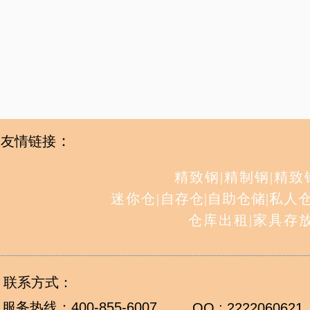
：
友情链接
精致钢
|
精制钢
|
精致
迷你仓
|
自存仓
|
自助仓储
|
私人
仓库出租
|
家具存
联系方式：
服务热线：
400-855-6007
QQ : 2222060621