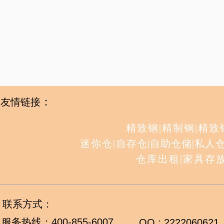
：
友情链接
精致钢
|
精制钢
|
精致
迷你仓
|
自存仓
|
自助仓储
|
私人
仓库出租
|
家具存
联系方式：
服务热线：
400-855-6007
QQ : 2222060621