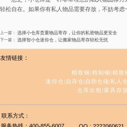
轻松自在。如果你有私人物品需要存放，不妨考虑
选择小仓库贵重物品寄存，让你的私密物品更安全
上一篇：
选择智小仓迷你仓，让搬家物品寄存轻松无忧
下一篇：
：
友情链接
精致钢
|
精制钢
|
精致
迷你仓
|
自存仓
|
自助仓储
|
私人
仓库出租
|
家具存
联系方式：
服务热线：
400-855-6007
QQ : 2222060621