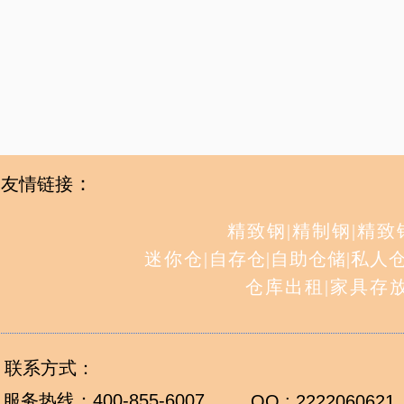
：
友情链接
精致钢
|
精制钢
|
精致
迷你仓
|
自存仓
|
自助仓储
|
私人
仓库出租
|
家具存
联系方式：
服务热线：
400-855-6007
QQ : 2222060621