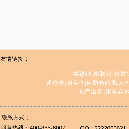
：
友情链接
精致钢
|
精制钢
|
精致
迷你仓
|
自存仓
|
自助仓储
|
私人
仓库出租
|
家具存
联系方式：
服务热线：
400-855-6007
QQ : 2222060621