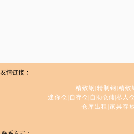
：
友情链接
精致钢
|
精制钢
|
精致
迷你仓
|
自存仓
|
自助仓储
|
私人
仓库出租
|
家具存
联系方式：