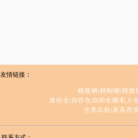
：
友情链接
精致钢
|
精制钢
|
精致
迷你仓
|
自存仓
|
自助仓储
|
私人
仓库出租
|
家具存
联系方式：