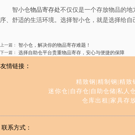
智小仓
物品寄存处
不仅仅是一个存放物品的地
序、舒适的生活环境。选择智小仓，就是选择给自
智小仓，解决你的物品寄存难题！
上一篇：
选择自助仓平台贵重物品寄存，安心与便捷的保障
下一篇：
：
友情链接
精致钢
|
精制钢
|
精致
迷你仓
|
自存仓
|
自助仓储
|
私人
仓库出租
|
家具存
联系方式：