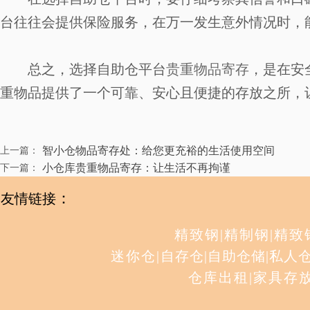
台往往会提供保险服务，在万一发生意外情况时，
总之，选择自助仓平台
贵重物品寄存
，是在安
重物品提供了一个可靠、安心且便捷的存放之所，
智小仓物品寄存处：给您更充裕的生活使用空间
上一篇：
小仓库贵重物品寄存：让生活不再拘谨
下一篇：
：
友情链接
精致钢
|
精制钢
|
精致
迷你仓
|
自存仓
|
自助仓储
|
私人
仓库出租
|
家具存